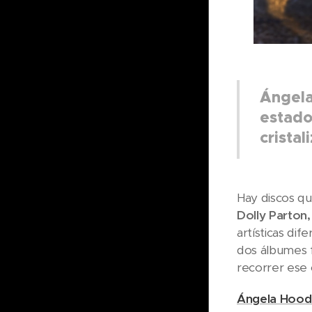
Ángela
estado
crista
Hay discos qu
Dolly
Parton,
artísticas di
dos álbumes f
recorrer ese
Ángela Hoo