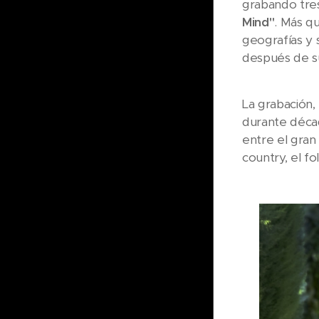
grabando tre
Mind"
. Más q
geografías y 
después de su
La grabación, 
durante décad
entre el gran
country, el f