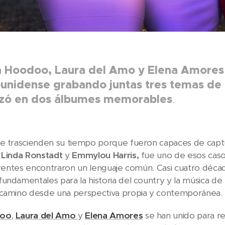
 Hoodoo, Laura del Amo y Elena Amores r
unidense grabando juntas tres temas de a
lizó en dos álbumes memorables
.
e trascienden su tiempo porque fueron capaces de captur
Linda Ronstadt
y
Emmylou
Harris,
fue uno de esos caso
ferentes encontraron un lenguaje común. Casi cuatro déc
undamentales para la historia del country y la música de r
 camino desde una perspectiva propia y contemporánea.
doo
,
Laura del Amo
y
Elena Amores
se han unido para r