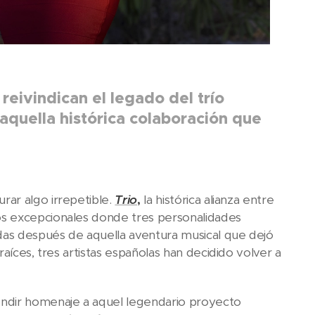
eivindican el legado del trío
quella histórica colaboración que
ar algo irrepetible.
Trio
,
la histórica alianza entre
s excepcionales donde tres personalidades
adas después de aquella aventura musical que dejó
aíces, tres artistas españolas han decidido volver a
endir homenaje a aquel legendario proyecto