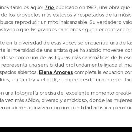
 inevitable es aquel
Trio
publicado en 1987, una obra que 
de los proyectos más exitosos y respetados de la músic
usca reproducir un mito inalcanzable. Su verdadero valo
strando que las grandes canciones siguen encontrando n
e en la diversidad de esas voces se encuentra una de la
ta la intensidad de una artista que ha sabido moverse con 
dándose como una de las figuras más carismáticas de la esc
representa una sensibilidad profundamente ligada al imagi
spacios abiertos.
Elena Amores
completa la ecuación con 
ues, el country y el rock, siempre desde una interpretaci
n una fotografía precisa del excelente momento creativ
 vez más sólido, diverso y ambicioso, donde las mujere
nternacionales conviven con una identidad artística plenam