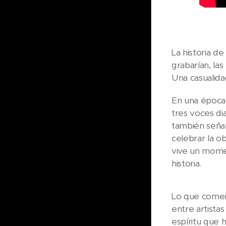
La historia d
grabarían, la
Una casualida
En una época 
tres voces di
también señal
celebrar la o
vive un momen
historia.
Lo que comen
entre artista
espíritu que 