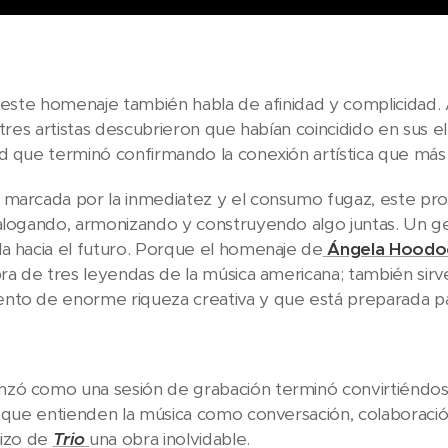
e este homenaje también habla de afinidad y complicidad. 
s tres artistas descubrieron que habían coincidido en sus 
d que terminó confirmando la conexión artística que más 
marcada por la inmediatez y el consumo fugaz, este proy
alogando, armonizando y construyendo algo juntas. Un g
a hacia el futuro. Porque el homenaje de
Ángela Hoodo
bra de tres leyendas de la música americana; también sir
to de enorme riqueza creativa y que está preparada par
zó como una sesión de grabación terminó convirtiéndose
s que entienden la música como conversación, colaborac
hizo de
Trio
una obra inolvidable.