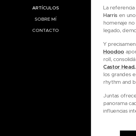
La referencia
ARTÍCULOS
Harris
en uno 
SOBRE MÍ
homenaje no b
legado, demo
CONTACTO
Y precisament
Hoodoo
apor
roll, consoli
Castor Head
,
los grandes e
rhythm and bl
Juntas ofrece
panorama cada
influencias i