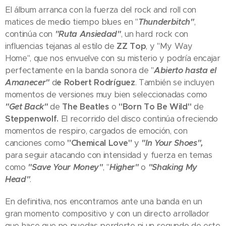
El álbum arranca con la fuerza del rock and roll con
matices de medio tiempo blues en "
Thunderbitch"
,
continúa con
"Ruta Ansiedad"
, un hard rock con
influencias tejanas al estilo de
ZZ Top
, y "My Way
Home", que nos envuelve con su misterio y podría encajar
perfectamente en la banda sonora de "
Abierto hasta el
Amanecer"
d
e Robert Rodríguez
. También se incluyen
momentos de versiones muy bien seleccionadas como
"Get Back"
de
The Beatles
o
"Born To Be Wild"
de
Steppenwolf.
El recorrido del disco continúa ofreciendo
momentos de respiro, cargados de emoción, con
canciones como
"Chemical Love"
y
"In Your Shoes",
para seguir atacando con intensidad y fuerza en temas
como
"Save Your Money"
, "
Higher"
o
"Shaking My
Head"
.
En definitiva, nos encontramos ante una banda en un
gran momento compositivo y con un directo arrollador
que hace que no puedas perderte ni un segundo de este