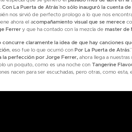
.
¨Con La Puerta de Atrás¨ no sólo inauguró la cuenta d
ién nos sirvió de perfecto prologo a lo que nos encontr
iene ahora el a
compañamiento visual que se merece
co
ge Ferrer
y que ha contado con la mezcla de
master de 
 concurre claramente la idea de que hay canciones que,
ción
, eso fue lo que ocurrió con
¨Por La Puerta de Atrás¨
.
 la perfección por Jorge Ferrer,
ahora llega a nuestra
olo un poquito, como es una noche con
Tangerine Flavo
ones nacen para ser escuchadas, pero otras, como esta, e