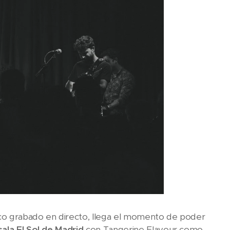
co grabado en directo, llega el momento de poder
sala El Sol de Madrid
con Tangerine Flavour como