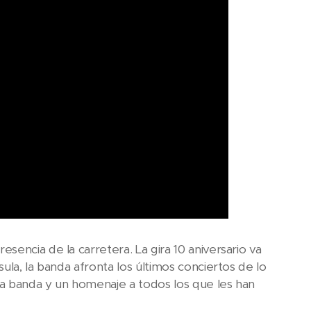
encia de la carretera. La gira 10 aniversario va
ula, la banda afronta los últimos conciertos de lo
a banda y un homenaje a todos los que les han