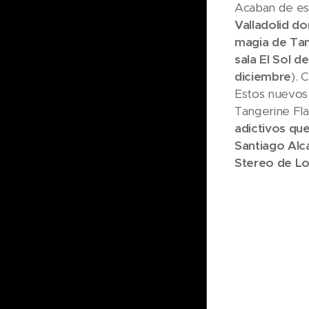
Acaban de es
Valladolid do
magia de Tang
sala El Sol d
diciembre
). 
Estos nuevos 
Tangerine Fl
adictivos qu
Santiago Alc
Stereo de L