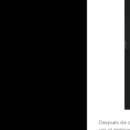
Después de d
ver el ambien