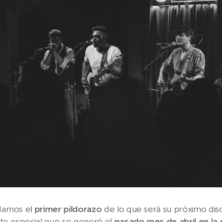
arnos el
primer pildorazo
de lo que será su próximo dis
te especial que se generó el
pasado mes de abril en la 