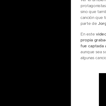
protagonistas
sino que tamb
canción que t
parte de
Jor
En este
video
propia graba
fue captada a
aunque sea s
algunas canci