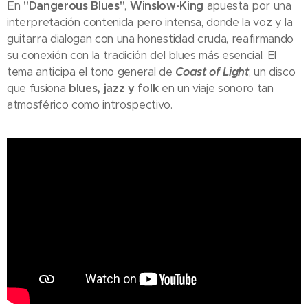
En
"Dangerous Blues"
,
Winslow-King
apuesta por una
interpretación contenida pero intensa, donde la voz y la
guitarra dialogan con una honestidad cruda, reafirmando
su conexión con la tradición del blues más esencial. El
tema anticipa el tono general de
Coast of Light
, un disco
que fusiona
blues, jazz y folk
en un viaje sonoro tan
atmosférico como introspectivo.