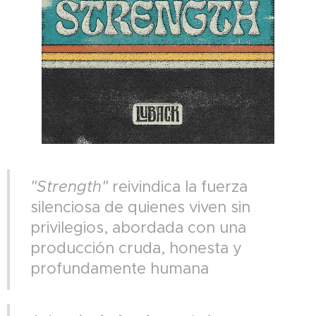
"Strength"
reivindica la fuerza
silenciosa de quienes viven sin
privilegios, abordada con una
producción cruda, honesta y
profundamente humana