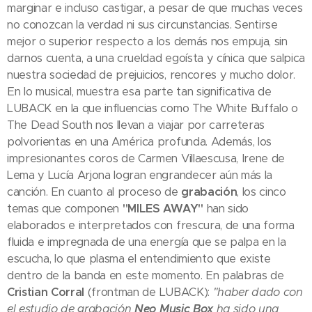
marginar e incluso castigar, a pesar de que muchas veces
no conozcan la verdad ni sus circunstancias. Sentirse
mejor o superior respecto a los demás nos empuja, sin
darnos cuenta, a una crueldad egoísta y cínica que salpica
nuestra sociedad de prejuicios, rencores y mucho dolor.
En lo musical, muestra esa parte tan significativa de
LUBACK en la que influencias como The White Buffalo o
The Dead South nos llevan a viajar por carreteras
polvorientas en una América profunda. Además, los
impresionantes coros de Carmen Villaescusa, Irene de
Lema y Lucía Arjona logran engrandecer aún más la
canción. En cuanto al proceso de
grabación
, los cinco
temas que componen
"MILES AWAY"
han sido
elaborados e interpretados con frescura, de una forma
fluida e impregnada de una energía que se palpa en la
escucha, lo que plasma el entendimiento que existe
dentro de la banda en este momento. En palabras de
Cristian Corral
(frontman de LUBACK):
"haber dado con
el estudio de grabación
Neo Music Box
ha sido una