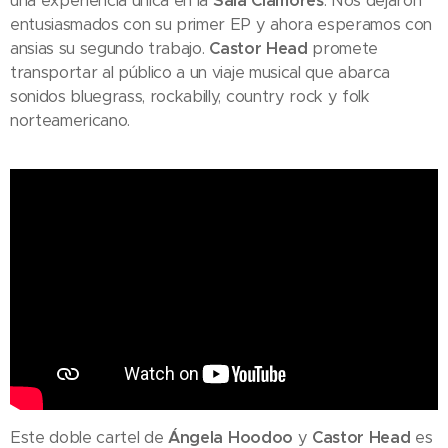
una experiencia única en la
Sala Clamores
. Nos dejaron
entusiasmados con su primer EP y ahora esperamos con
ansias su segundo trabajo.
Castor Head
promete
transportar al público a un viaje musical que abarca
sonidos bluegrass, rockabilly, country rock y folk
norteamericano.
Este doble cartel de
Ángela Hoodoo
y
Castor Head
es