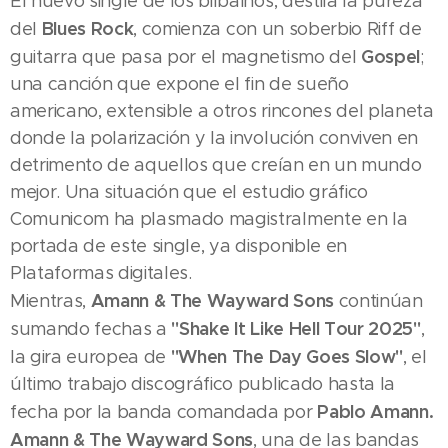
El nuevo single de los bilbaínos, destila la pureza
Blues Rock
del
, comienza con un soberbio Riff de
Gospel
guitarra que pasa por el magnetismo del
;
una canción que expone el fin de sueño
americano, extensible a otros rincones del planeta
donde la polarización y la involución conviven en
detrimento de aquellos que creían en un mundo
mejor. Una situación que el estudio gráfico
Comunicom ha plasmado magistralmente en la
portada de este single, ya disponible en
Plataformas digitales.
Amann & The Wayward Sons
Mientras,
continúan
"Shake It Like Hell Tour 2025"
sumando fechas a
,
"When The Day Goes Slow"
la gira europea de
, el
último trabajo discográfico publicado hasta la
Pablo Amann.
fecha por la banda comandada por
Amann & The Wayward Sons
, una de las bandas