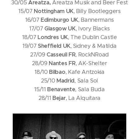
Areatza,
30/05
Areatza Musik and Beer Fest
Nottingham UK
15/07
, Billy Bootleggers
Edimburgo UK
16/07
, Bannermans
Glasgow UK
17/07
, Ivory Blacks
Londres UK
18/07
, The Dublin Castle
Sheffield UK
19/07
, Sidney & Matilda
Casseuil FR
27/09
, Rock´N´Road
Nantes FR
28/09
, AK-Shelter
Bilbao
18/10
, Kafe Antzokia
Madrid
25/10
, Sala Sol
Benavente
15/11
, Sala Buda
Bejar
28/11
, La Alquitara